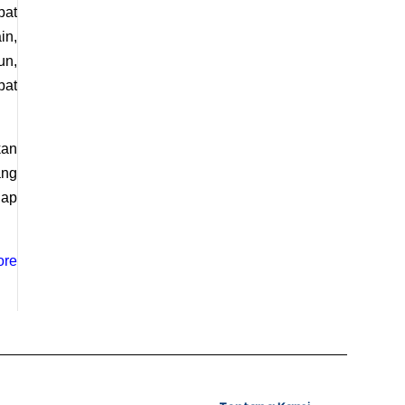
at 
n, 
n, 
at 
an 
ng 
ap 
ore