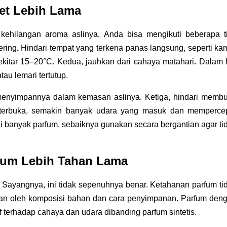
et Lebih Lama
kehilangan aroma aslinya, Anda bisa mengikuti beberapa ti
ering
. 
Hindari tempat yang terkena panas langsung, seperti kam
kitar 15–20°C. 
Kedua, jauhkan dari cahaya matahari
.
 Dalam h
tau lemari tertutup. 
 menyimpannya dalam kemasan aslinya. Ketiga, hindari membu
 terbuka, semakin banyak udara yang masuk dan mempercep
ki banyak parfum, sebaiknya gunakan secara bergantian agar tid
fum Lebih Tahan Lama
Sayangnya, ini tidak sepenuhnya benar. Ketahanan parfum tid
kan oleh komposisi bahan dan cara penyimpanan. Parfum deng
f terhadap cahaya dan udara dibanding parfum sintetis. 