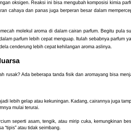
gan oksigen. Reaksi ini bisa mengubah komposisi kimia parf
aran cahaya dan panas juga berperan besar dalam mempercep
mecah molekul aroma di dalam cairan parfum. Begitu pula su
 dalam parfum lebih cepat menguap. Itulah sebabnya parfum ya
endela cenderung lebih cepat kehilangan aroma aslinya.
luarsa
h rusak? Ada beberapa tanda fisik dan aroma
yang bisa menja
adi lebih gelap atau kekuningan. Kadang, cairannya juga tamp
mnya mulai terurai.
rcium seperti asam, tengik, atau mirip cuka, kemungkinan bes
 “tipis” atau tidak seimbang.