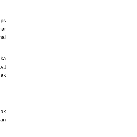
ps 
ar 
al 
ka 
at 
ak 
ak 
an 