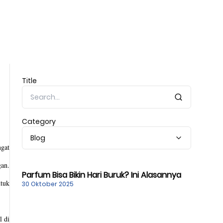
Title
Category
Blog
gat 
beragam. Tapi, tidak sedikit pula statment negatif tentang refill bermunculan sehingga citranya cukup sulit untuk diterima oleh berbagai kalangan. 
Parfum Bisa Bikin Hari Buruk? Ini Alasannya
tuk 
30 Oktober 2025
 di 