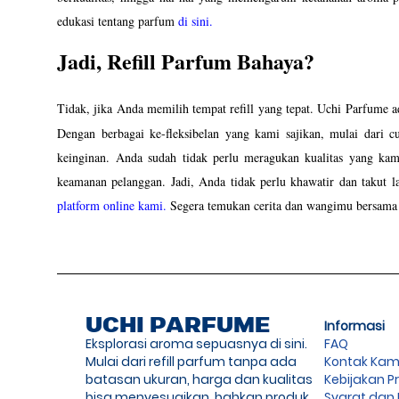
edukasi tentang parfum 
di sini. 
Jadi, Refill Parfum Bahaya? 
Tidak, jika Anda memilih tempat refill yang tepat. 
Uchi Parfume ad
Dengan berbagai ke-fleksibelan yang kami sajikan, mulai dari 
keinginan. Anda sudah tidak perlu meragukan kualitas yang kami
keamanan pelanggan. 
platform online kami.
 Segera temukan cerita dan wangimu bersama
UCHI PARFUME
Informasi
Eksplorasi aroma sepuasnya di sini.
FAQ
Mulai dari refill parfum tanpa ada
Kontak Kam
batasan ukuran, harga dan kualitas
Kebijakan Pr
bisa menyesuaikan, bahkan produk
Syarat dan