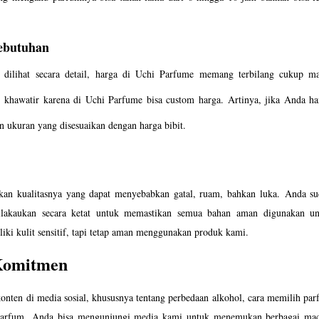
ebutuhan
 dilihat secara detail, harga di Uchi Parfume memang terbilang cukup ma
u khawatir karena di Uchi Parfume bisa custom harga. Artinya, jika Anda ha
 ukuran yang disesuaikan dengan harga bibit. 
kan kualitasnya yang dapat menyebabkan gatal, ruam, bahkan luka. Anda su
dilakaukan secara ketat untuk memastikan semua bahan aman digunakan un
ki kulit sensitif, tapi tetap aman menggunakan produk kami. 
Komitmen
nten di media sosial, khususnya tentang perbedaan alkohol, cara memilih par
 parfum. Anda bisa mengunjungi media kami untuk menemukan berbagai mac