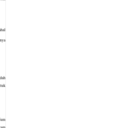
hal 
nya 
dah 
tuk 
fum 
am 