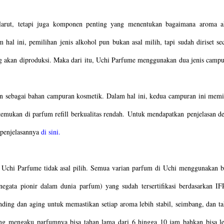
arut, tetapi juga komponen penting yang menentukan bagaimana aroma ak
al ini, pemilihan jenis alkohol pun bukan asal milih, tapi sudah diriset sec
 akan diproduksi. Maka dari itu, Uchi Parfume menggunakan dua jenis campu
n sebagai bahan campuran kosmetik. Dalam hal ini, kedua campuran ini memil
temukan di parfum refill berkualitas rendah. Untuk mendapatkan penjelasan det
 penjelasannya 
di sini. 
 Uchi Parfume tidak asal pilih. Semua varian parfum di Uchi menggunakan bi
nding dan aging untuk memastikan setiap aroma lebih stabil, seimbang, dan ta
ng mengaku parfumnya bisa tahan lama dari 6 hingga 10 jam bahkan bisa le