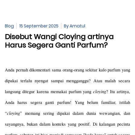
Blog
15 September 2025
By
Amatul
Disebut Wangi Cloying artinya
Harus Segera Ganti Parfum?
Anda pernah dikomentari sama orang-orang sekitar kalo parfum yang 
dipakai terlalu nyengat sampai mengganggu? Atau malah secara 
cloying
langsung ditegur karena memakai parfum yang 
? Itu artinya, 
Anda harus segera ganti parfum! 
Yang belum familiar, istilah 
cloying
“
” memang sering dipakai dalam dunia wewangian, dan 
sayangnya, bukan dalam konteks yang positif. Di kalangan pecinta 
parfum, sebutan ini bisa menjadi semacam "kode keras" untuk segera 